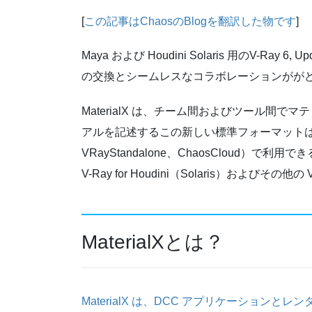
[
この記事はChaosのBlogを翻訳した物です
]
Maya および Houdini Solaris 用のV-Ray 6
の交換とシームレスなコラボレーションがが
MaterialX は、チーム間およびツール間
アルを記述するこの新しい標準フォーマットは、V-Ra
VRayStandalone、ChaosCloud）で利用
V-Ray for Houdini（Solaris）およ
MaterialXとは？
MaterialX は、DCC アプリケーション