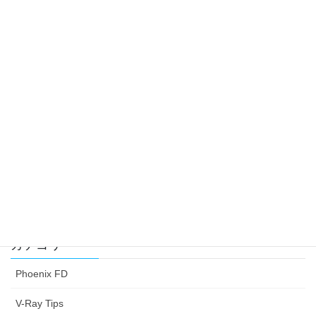
V-Ray 7 for 3ds Max パブリックベータ
2024-10-07
Chaos Unboxed ロードマップをアナウンス
2024-02-28
MaterialX と V-Ray: 3Dクリエイティビティの次世代
ワークフロー
2024-02-26
V-Ray 6, for 3dsMax Update 2 サイドノート
2023-12-08
カテゴリー
Phoenix FD
V-Ray Tips