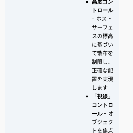
高度コン
トロール
- ホスト
サーフェ
スの標高
に基づい
て散布を
制限し、
正確な配
置を実現
します
「視線」
コントロ
ール
- オ
ブジェク
トを焦点