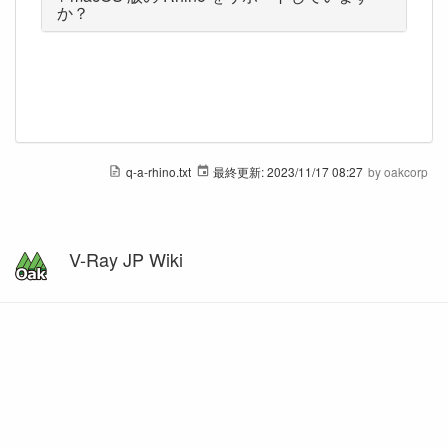
か？
q-a-rhino.txt
最終更新:
2023/11/17 08:27
by
oakcorp
V-Ray JP Wiki